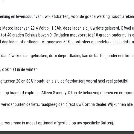
erking en levensduur van uw Fietsbatterij, voor de goede werking houdt u reke
etco lader van 29,4 Volt bij 1,8Ah, deze lader is bij uw fiets geleverd. Ofwel e
tot 40 graden Celsius boven 0. Ontladen met vorst tot 10 graden onder nul is 
kt dan laden of ontladen tot ongeveer 50%, controleer maandelijks de laadstatu
 dan 4 weken niet gebruiken, door diepontlading kan de batterij onder een kriti
, ook niet in de winter.
ng tussen 20 en 80% houdt, en als u de fietsbatterij vooral heel veel gebruikt!
 kans op brand of explosie. Alleen Synergy-X kan de behuizing openen en compo
ens vervoer buiten de fiets, raadpleeg dan direct uw Cortina dealer. Wij kunnen a
e programma is meest optimaal afgesteld op uw specifieke Batterij.