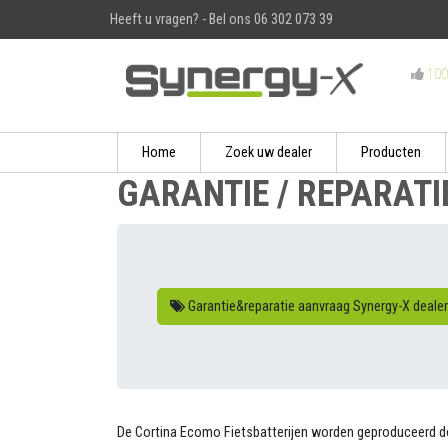
Heeft u vragen? - Bel ons 06 302 073 39
100
Home
Zoek uw dealer
Producten
GARANTIE / REPARATI
Garantie&reparatie aanvraag Synergy-X dealer
De Cortina Ecomo Fietsbatterijen worden geproduceerd door