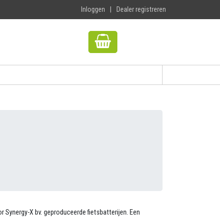
Inloggen
|
Dealer registreren
r Synergy-X bv. geproduceerde fietsbatterijen. Een