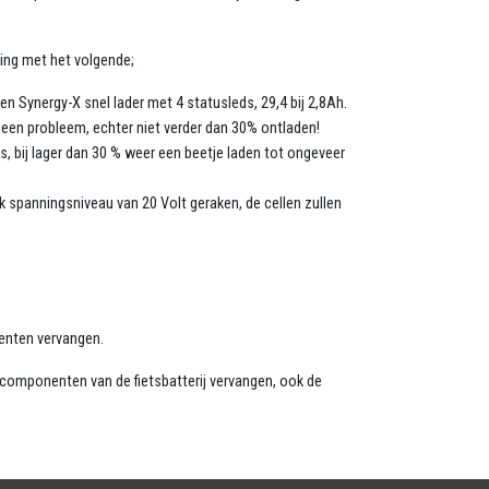
ning met het volgende;
en Synergy-X snel lader met 4 statusleds, 29,4 bij 2,8Ah.
geen probleem, echter niet verder dan 30% ontladen!
s, bij lager dan 30 % weer een beetje laden tot ongeveer
ek spanningsniveau van 20 Volt geraken, de cellen zullen
nenten vervangen.
lle componenten van de fietsbatterij vervangen, ook de