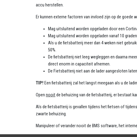
accu herstellen.
Er kunnen externe factoren van invloed zijn op de goede w
Mag uitsluitend worden opgeladen door een Cortina M
Mag uitsluitend worden opgeladen vanaf 10 graden 
Als u de fietsbatterij meer dan 4 weken niet gebrui
50%.
De fietsbatterij niet leeg wegleggen en daarna meer
direct enorm in capaciteit afnemen.
De Fietsbatterij niet aan de lader aangesloten laten
TIP!
Een fietsbatterij zal het langst meegaan als u de ladi
Open
nooit
de behuizing van de fietsbatterij, er bestaat
Als de fietsbatterij is gevallen tijdens het fietsen of tijd
zwarte behuizing.
Manipuleer of verander nooit de BMS software, het intern