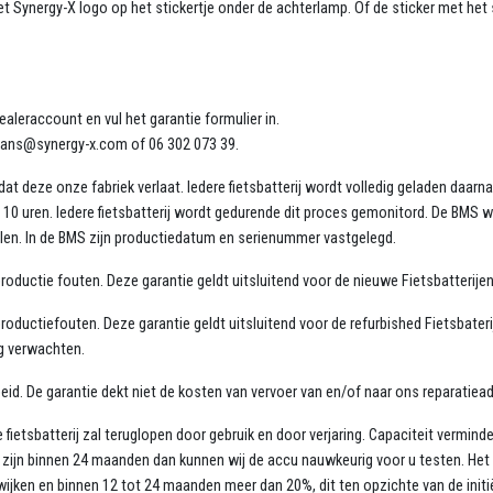
het Synergy-X logo op het stickertje onder de achterlamp. Of de sticker met h
dealeraccount en vul het garantie formulier in.
 hans@synergy-x.com of 06 302 073 39.
at deze onze fabriek verlaat. Iedere fietsbatterij wordt volledig geladen daar
10 uren. Iedere fietsbatterij wordt gedurende dit proces gemonitord. De BMS w
len. In de BMS zijn productiedatum en serienummer vastgelegd.
oductie fouten. Deze garantie geldt uitsluitend voor de nieuwe Fietsbatterijen
ductiefouten. Deze garantie geldt uitsluitend voor de refurbished Fietsbaterij
ng verwachten.
beid. De garantie dekt niet de kosten van vervoer van en/of naar ons reparatiea
 de fietsbatterij zal teruglopen door gebruik en door verjaring. Capaciteit vermi
 zijn binnen 24 maanden dan kunnen wij de accu nauwkeurig voor u testen. Het
ken en binnen 12 tot 24 maanden meer dan 20%, dit ten opzichte van de initiële