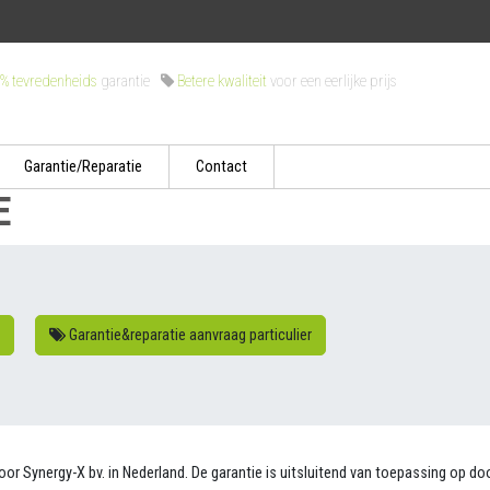
% tevredenheids
garantie
Betere kwaliteit
voor een eerlijke prijs
Garantie/Reparatie
Contact
E
Garantie&reparatie aanvraag particulier
 Synergy-X bv. in Nederland. De garantie is uitsluitend van toepassing op doo